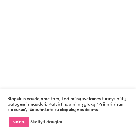
Slapukus naudojame tam, kad mūsų svetainės turinys būtų
patogesnis naudoti. Patvirtindami mygtuką "Priimti visus
slapukus", jūs sutinkate su slapukų naudojimu.
Skaityti daugiau
Sutinku