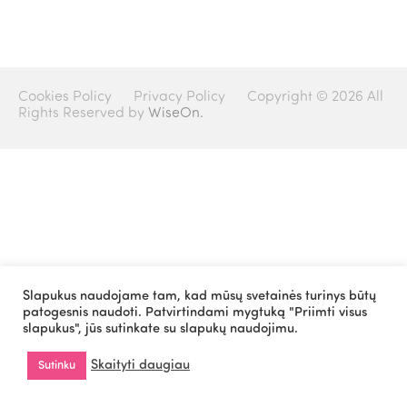
Cookies Policy
Privacy Policy
Copyright © 2026 All
Rights Reserved by
WiseOn.
Slapukus naudojame tam, kad mūsų svetainės turinys būtų
patogesnis naudoti. Patvirtindami mygtuką "Priimti visus
slapukus", jūs sutinkate su slapukų naudojimu.
Skaityti daugiau
Sutinku