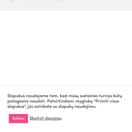
Slapukus naudojame tam, kad mūsų svetainės turinys būtų
patogesnis naudoti. Patvirtindami mygtuką "Priimti visus
slapukus", jūs sutinkate su slapukų naudojimu.
Skaityti daugiau
Sutinku