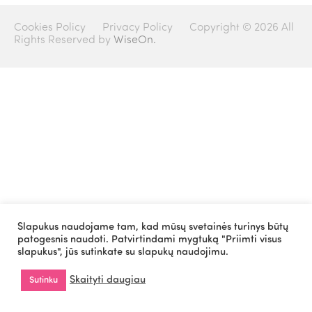
Cookies Policy
Privacy Policy
Copyright © 2026 All
Rights Reserved by
WiseOn.
Slapukus naudojame tam, kad mūsų svetainės turinys būtų
patogesnis naudoti. Patvirtindami mygtuką "Priimti visus
slapukus", jūs sutinkate su slapukų naudojimu.
Skaityti daugiau
Sutinku