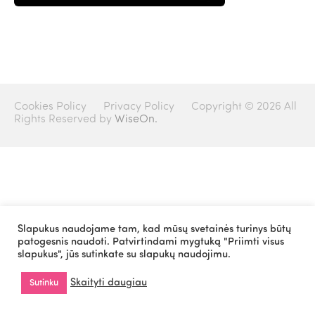
Cookies Policy
Privacy Policy
Copyright © 2026 All
Rights Reserved by
WiseOn.
Slapukus naudojame tam, kad mūsų svetainės turinys būtų
patogesnis naudoti. Patvirtindami mygtuką "Priimti visus
slapukus", jūs sutinkate su slapukų naudojimu.
Skaityti daugiau
Sutinku