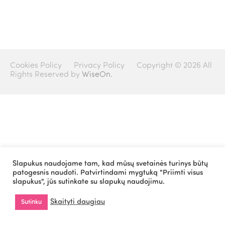
Cookies Policy
Privacy Policy
Copyright © 2026 All
Rights Reserved by
WiseOn.
Slapukus naudojame tam, kad mūsų svetainės turinys būtų
patogesnis naudoti. Patvirtindami mygtuką "Priimti visus
slapukus", jūs sutinkate su slapukų naudojimu.
Skaityti daugiau
Sutinku