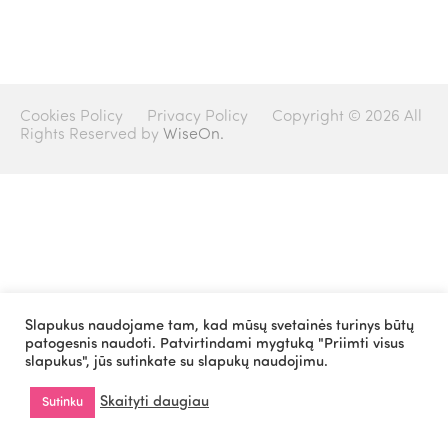
Cookies Policy
Privacy Policy
Copyright © 2026 All
Rights Reserved by
WiseOn.
Slapukus naudojame tam, kad mūsų svetainės turinys būtų
patogesnis naudoti. Patvirtindami mygtuką "Priimti visus
slapukus", jūs sutinkate su slapukų naudojimu.
Skaityti daugiau
Sutinku