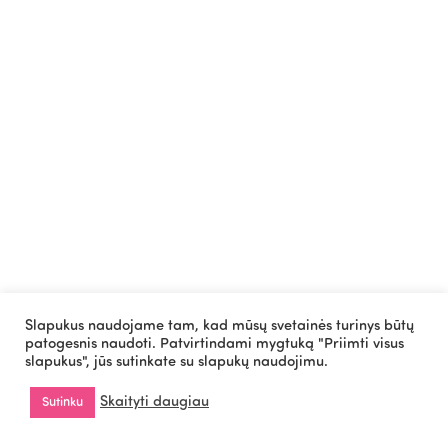
Slapukus naudojame tam, kad mūsų svetainės turinys būtų
patogesnis naudoti. Patvirtindami mygtuką "Priimti visus
slapukus", jūs sutinkate su slapukų naudojimu.
Skaityti daugiau
Sutinku